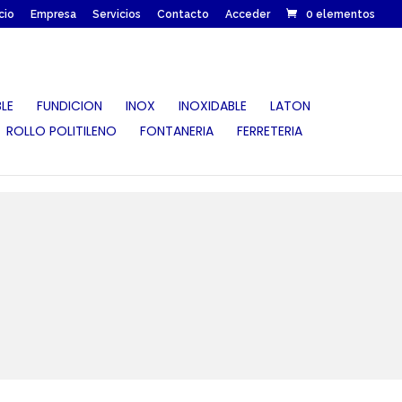
icio
Empresa
Servicios
Contacto
Acceder
0 elementos
LE
FUNDICION
INOX
INOXIDABLE
LATON
ROLLO POLITILENO
FONTANERIA
FERRETERIA