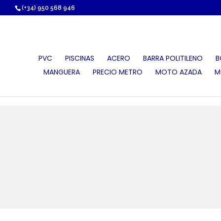
https://proauri.es/
(+34) 950 568 946
PVC
PISCINAS
ACERO
BARRA POLITILENO
B
MANGUERA
PRECIO METRO
MOTO AZADA
M