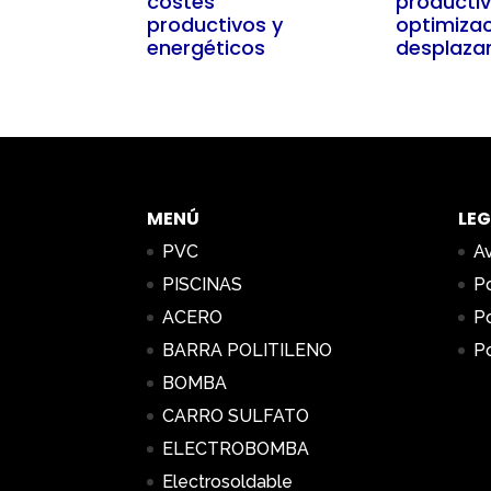
costes
productiv
productivos y
optimiza
energéticos
desplaza
MENÚ
LEG
PVC
Av
PISCINAS
Po
ACERO
Po
BARRA POLITILENO
Po
BOMBA
CARRO SULFATO
ELECTROBOMBA
Electrosoldable