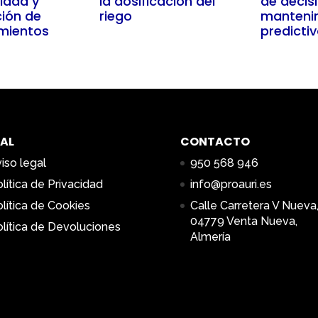
idad y
la dosificación del
de decis
ción de
riego
manteni
mientos
predicti
AL
CONTACTO
iso legal
950 568 946
lítica de Privacidad
info@proauri.es
lítica de Cookies
Calle Carretera V Nueva,
04779 Venta Nueva,
lítica de Devoluciones
Almería