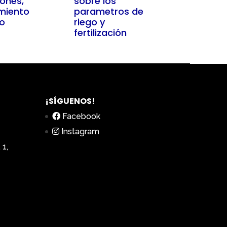
iones,
sobre los
miento
parametros de
vo
riego y
fertilización
¡SÍGUENOS!
Facebook
Instagram
 1,