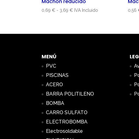
Machón reducido
Mac
Rango
0,69
€
-
3,69
€
IVA Incluido
0,56
de
precios:
desde
0,69 €
hasta
3,69 €
MENÚ
LEG
PVC
Av
PISCINAS
Po
ACERO
Po
BARRA POLITILENO
Po
BOMBA
CARRO SULFATO
ELECTROBOMBA
Electrosoldable