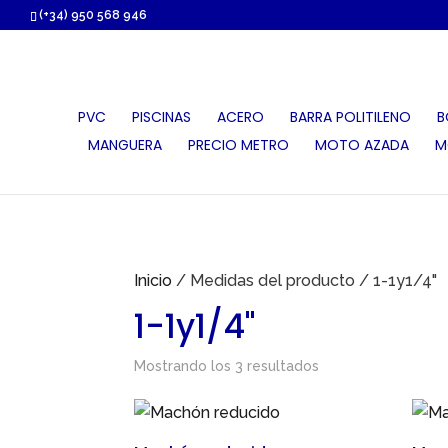
https://proauri.es/
(+34) 950 568 946
PVC
PISCINAS
ACERO
BARRA POLITILENO
B
MANGUERA
PRECIO METRO
MOTO AZADA
M
Inicio
/ Medidas del producto / 1-1y1/4"
1-1y1/4"
Mostrando los 3 resultados