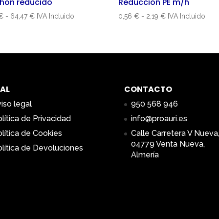
hón reducido
Reducción PE m/h
Rango
Rango
€
-
64,47
€
IVA Incluido
0,56
€
-
2,19
€
IVA Incluido
de
de
precios:
precios:
desde
desde
0,56 €
0,56 €
hasta
hasta
64,47 €
2,19 €
AL
CONTACTO
iso legal
950 568 946
lítica de Privacidad
info@proauri.es
lítica de Cookies
Calle Carretera V Nueva,
04779 Venta Nueva,
lítica de Devoluciones
Almería