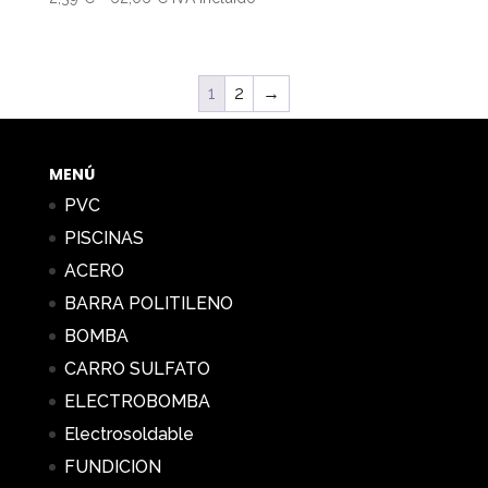
3,48 €
de
precios:
desde
1
2
→
2,39 €
hasta
62,06 €
MENÚ
PVC
PISCINAS
ACERO
BARRA POLITILENO
BOMBA
CARRO SULFATO
ELECTROBOMBA
Electrosoldable
FUNDICION