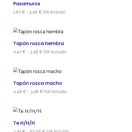
Pasamuros
hasta
Rango
1,67
€
-
4,46
€
IVA Incluido
2,37 €
de
precios:
desde
1,67 €
Tapón rosca hembra
hasta
Rango
0,47
€
-
3,48
€
IVA Incluido
4,46 €
de
precios:
desde
0,47 €
Tapón rosca macho
hasta
Rango
0,48
€
-
3,48
€
IVA Incluido
3,48 €
de
precios:
desde
0,48 €
Te H/H/H
hasta
Rango
2,39
€
-
62,06
€
IVA Incluido