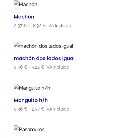
desde
3,52 €
Machón
hasta
Rango
0,37
€
-
18,92
€
IVA Incluido
18,57 €
de
precios:
desde
0,37 €
machón dos lados igual
hasta
Rango
0,46
€
-
5,22
€
IVA Incluido
18,92 €
de
precios:
desde
0,46 €
Manguito h/h
hasta
Rango
0,36
€
-
2,37
€
IVA Incluido
5,22 €
de
precios:
desde
0,36 €