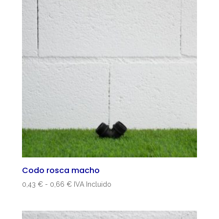
Codo rosca macho
Rango
0,43
€
-
0,66
€
IVA Incluido
de
precios:
desde