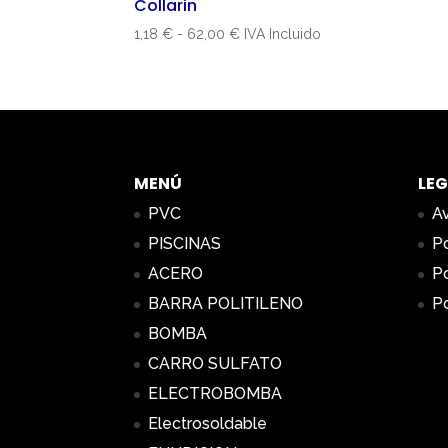
Collarin
Rango
1,18
€
-
62,00
€
IVA Incluido
de
precios:
desde
1,18 €
hasta
62,00 €
MENÚ
LEG
PVC
Av
PISCINAS
Po
ACERO
Po
BARRA POLITILENO
Po
BOMBA
CARRO SULFATO
ELECTROBOMBA
Electrosoldable