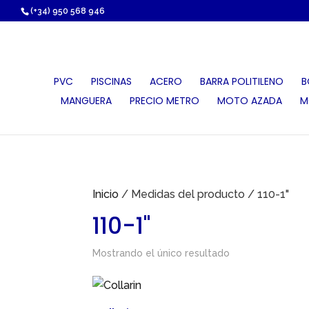
https://proauri.es/
(+34) 950 568 946
PVC
PISCINAS
ACERO
BARRA POLITILENO
B
MANGUERA
PRECIO METRO
MOTO AZADA
M
Inicio
/ Medidas del producto / 110-1"
110-1"
Mostrando el único resultado