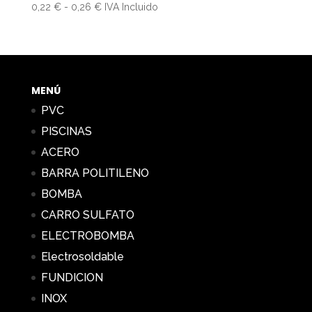
Rango
0,22
€
-
0,26
€
IVA Incluido
de
precios:
desde
0,22 €
hasta
MENÚ
0,26 €
PVC
PISCINAS
ACERO
BARRA POLITILENO
BOMBA
CARRO SULFATO
ELECTROBOMBA
Electrosoldable
FUNDICION
INOX