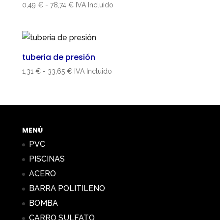
Rango
0,49
€
-
78,74
€
IVA Incluido
de
precios:
desde
0,49 €
tuberia de presión
hasta
Rango
1,31
€
-
33,65
€
IVA Incluido
78,74 €
de
precios:
desde
1,31 €
hasta
MENÚ
33,65 €
PVC
PISCINAS
ACERO
BARRA POLITILENO
BOMBA
CARRO SULFATO