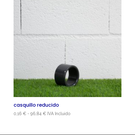
casquillo reducido
Rango
0,16
€
-
96,84
€
IVA Incluido
de
precios:
desde