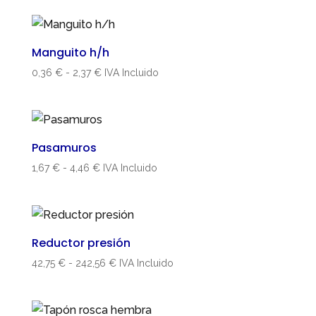
precios:
desde
0,46 €
Manguito h/h
hasta
Rango
0,36
€
-
2,37
€
IVA Incluido
5,22 €
de
precios:
desde
0,36 €
Pasamuros
hasta
Rango
1,67
€
-
4,46
€
IVA Incluido
2,37 €
de
precios:
desde
1,67 €
Reductor presión
hasta
Rango
42,75
€
-
242,56
€
IVA Incluido
4,46 €
de
precios:
desde