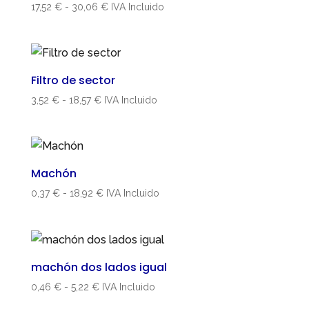
Rango
17,52
€
-
30,06
€
IVA Incluido
de
precios:
desde
17,52 €
Filtro de sector
hasta
Rango
3,52
€
-
18,57
€
IVA Incluido
30,06 €
de
precios:
desde
3,52 €
Machón
hasta
Rango
0,37
€
-
18,92
€
IVA Incluido
18,57 €
de
precios:
desde
0,37 €
machón dos lados igual
hasta
Rango
0,46
€
-
5,22
€
IVA Incluido
18,92 €
de