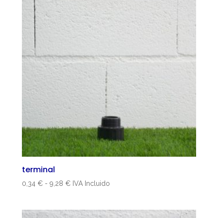
terminal
Rango
0,34
€
-
9,28
€
IVA Incluido
de
precios:
desde