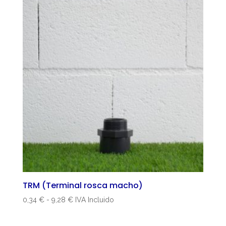
0,34 €
hasta
9,28 €
TRM (Terminal rosca macho)
Rango
0,34
€
-
9,28
€
IVA Incluido
de
precios: