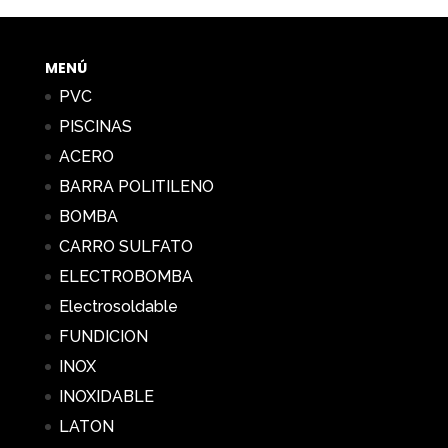
desde
0,34 €
hasta
MENÚ
9,28 €
PVC
PISCINAS
ACERO
BARRA POLITILENO
BOMBA
CARRO SULFATO
ELECTROBOMBA
Electrosoldable
FUNDICION
INOX
INOXIDABLE
LATON