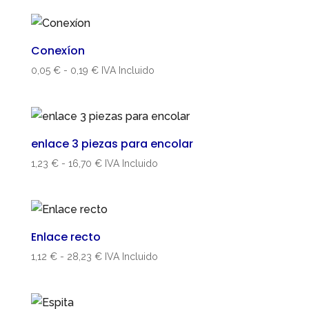
precios:
desde
0,97 €
Conexíon
hasta
Rango
0,05
€
-
0,19
€
IVA Incluido
14,04 €
de
precios:
desde
0,05 €
enlace 3 piezas para encolar
hasta
Rango
1,23
€
-
16,70
€
IVA Incluido
0,19 €
de
precios:
desde
1,23 €
Enlace recto
hasta
Rango
1,12
€
-
28,23
€
IVA Incluido
16,70 €
de
precios:
desde