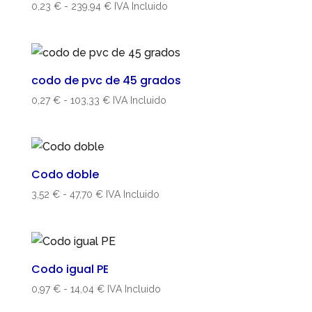
Rango
0,23
€
-
239,94
€
IVA Incluido
de
precios:
desde
0,23 €
codo de pvc de 45 grados
hasta
Rango
0,27
€
-
103,33
€
IVA Incluido
239,94 €
de
precios:
desde
0,27 €
Codo doble
hasta
Rango
3,52
€
-
47,70
€
IVA Incluido
103,33 €
de
precios:
desde
3,52 €
Codo igual PE
hasta
Rango
0,97
€
-
14,04
€
IVA Incluido
47,70 €
de