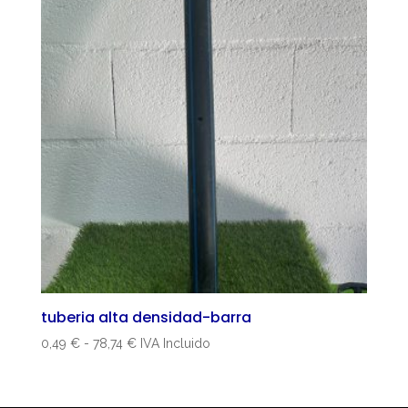
tuberia alta densidad-barra
Rango
0,49
€
-
78,74
€
IVA Incluido
de
precios:
desde