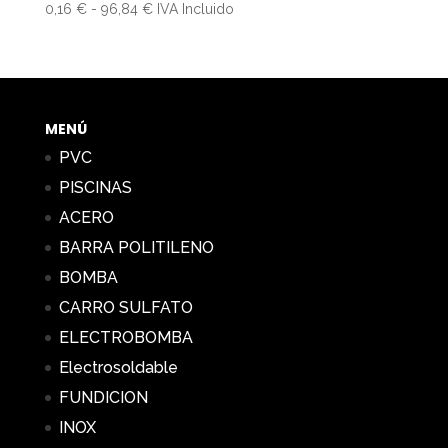
Rango
0,16
€
-
96,84
€
IVA Incluido
de
precios:
desde
0,16 €
hasta
MENÚ
96,84 €
PVC
PISCINAS
ACERO
BARRA POLITILENO
BOMBA
CARRO SULFATO
ELECTROBOMBA
Electrosoldable
FUNDICION
INOX