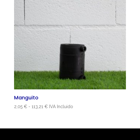
Manguito
Rango
2,05
€
-
113,21
€
IVA Incluido
de
precios:
desde
2,05 €