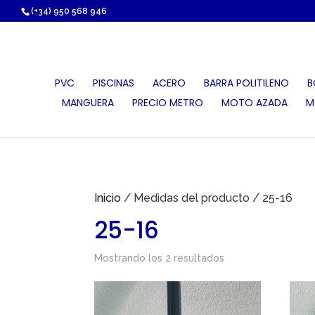
https://proauri.es/
(+34) 950 568 946
PVC
PISCINAS
ACERO
BARRA POLITILENO
B
MANGUERA
PRECIO METRO
MOTO AZADA
M
Inicio
/ Medidas del producto / 25-16
25-16
Mostrando los 2 resultados