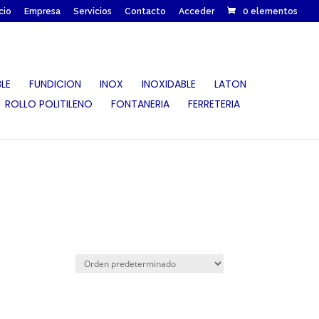
icio
Empresa
Servicios
Contacto
Acceder
0 elementos
LE
FUNDICION
INOX
INOXIDABLE
LATON
ROLLO POLITILENO
FONTANERIA
FERRETERIA