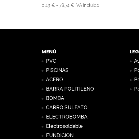
Rango
0,49
€
-
78,74
€
IVA Incluido
de
precios:
desde
0,49 €
hasta
78,74 €
MENÚ
LEG
PVC
Av
PISCINAS
Po
ACERO
Po
BARRA POLITILENO
Po
BOMBA
CARRO SULFATO
ELECTROBOMBA
Electrosoldable
FUNDICION