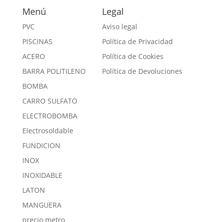
precios:
Menú
Legal
desde
0,69 €
PVC
Aviso legal
hasta
PISCINAS
Política de Privacidad
3,69 €
ACERO
Política de Cookies
BARRA POLITILENO
Política de Devoluciones
BOMBA
CARRO SULFATO
ELECTROBOMBA
Electrosoldable
FUNDICION
INOX
INOXIDABLE
LATON
MANGUERA
precio metro