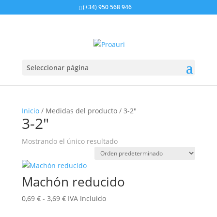
https://proauri.es/
(+34) 950 568 946
Seleccionar página
Inicio
/ Medidas del producto / 3-2"
3-2"
Mostrando el único resultado
Machón reducido
Rango
0,69
€
-
3,69
€
IVA Incluido
de