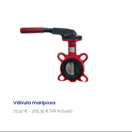
Válvula mariposa
Rango
72,92
€
-
265,35
€
IVA Incluido
de
precios:
desde