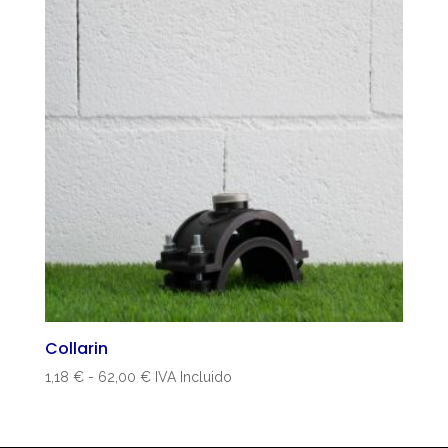
Collarin
Rango
1,18
€
-
62,00
€
IVA Incluido
de
precios:
desde