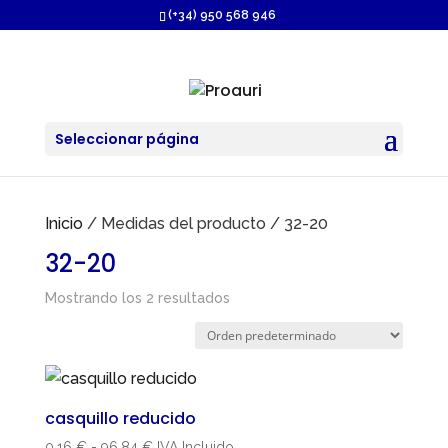
https://proauri.es/
(+34) 950 568 946
Seleccionar página
Inicio
/ Medidas del producto / 32-20
32-20
Mostrando los 2 resultados
casquillo reducido
Rango
0,16
€
-
96,84
€
IVA Incluido