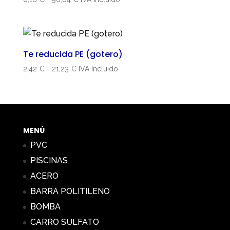
de
precios:
desde
0,16 €
Te reducida PE (gotero)
hasta
Rango
2,42
€
-
21,23
€
IVA Incluido
96,84 €
de
precios:
desde
2,42 €
hasta
MENÚ
21,23 €
PVC
PISCINAS
ACERO
BARRA POLITILENO
BOMBA
CARRO SULFATO