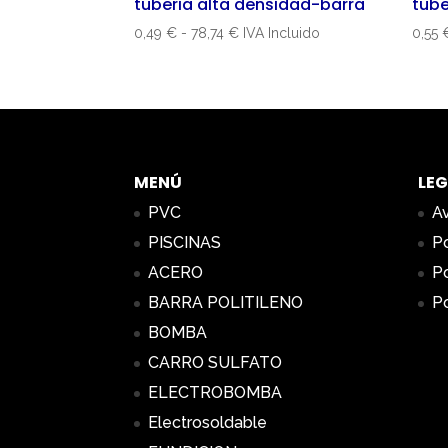
tuberia alta densidad-barra
tube
Rango
0,49
€
-
78,74
€
IVA Incluido
0,55
de
precios:
desde
0,49 €
hasta
78,74 €
MENÚ
LEG
PVC
Av
PISCINAS
Po
ACERO
Po
BARRA POLITILENO
Po
BOMBA
CARRO SULFATO
ELECTROBOMBA
Electrosoldable