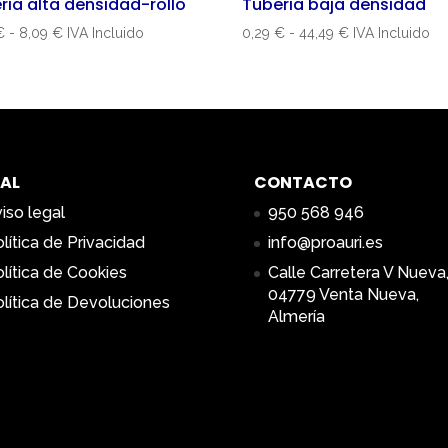
ria alta densidad-rollo
Tuberia baja densidad
Rango
Rango
€
-
8,09
€
IVA Incluido
0,29
€
-
44,49
€
IVA Incluido
de
de
precios:
precios:
desde
desde
0,55 €
0,29 €
hasta
hasta
8,09 €
44,49 €
AL
CONTACTO
iso legal
950 568 946
lítica de Privacidad
info@proauri.es
lítica de Cookies
Calle Carretera V Nueva,
04779 Venta Nueva,
lítica de Devoluciones
Almería