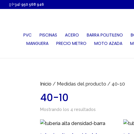
https://proauri.es/
(+34) 950 568 946
PVC
PISCINAS
ACERO
BARRA POLITILENO
B
MANGUERA
PRECIO METRO
MOTO AZADA
M
Inicio
/ Medidas del producto / 40-10
40-10
Mostrando los 4 resultados