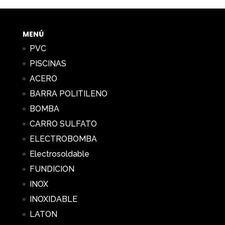
desde
11,65 €
hasta
MENÚ
85,66 €
PVC
PISCINAS
ACERO
BARRA POLITILENO
BOMBA
CARRO SULFATO
ELECTROBOMBA
Electrosoldable
FUNDICION
INOX
INOXIDABLE
LATON