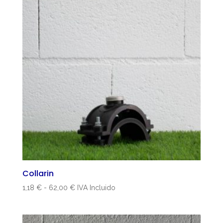
Collarin
Rango
1,18
€
-
62,00
€
IVA Incluido
de
precios:
desde