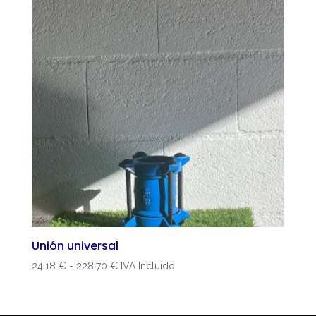
Unión universal
Rango
24,18
€
-
228,70
€
IVA Incluido
de
precios:
desde