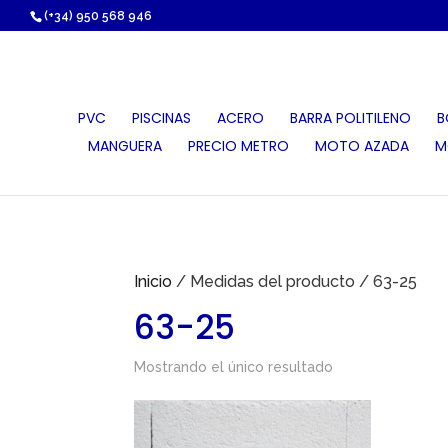
https://proauri.es/
(+34) 950 568 946
PVC
PISCINAS
ACERO
BARRA POLITILENO
B
MANGUERA
PRECIO METRO
MOTO AZADA
M
Inicio
/ Medidas del producto / 63-25
63-25
Mostrando el único resultado