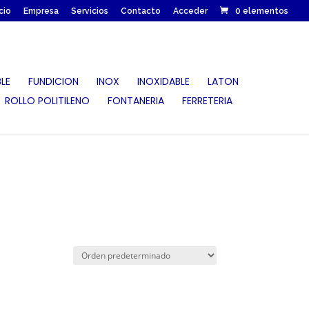
icio
Empresa
Servicios
Contacto
Acceder
0 elementos
LE
FUNDICION
INOX
INOXIDABLE
LATON
ROLLO POLITILENO
FONTANERIA
FERRETERIA