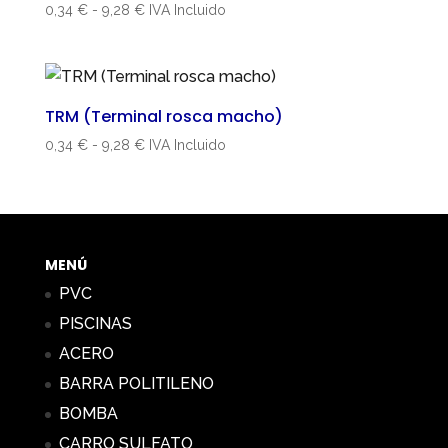
Rango
0,34
€
-
9,28
€
IVA Incluido
de
precios:
desde
0,34 €
TRM (Terminal rosca macho)
hasta
Rango
0,34
€
-
9,28
€
IVA Incluido
9,28 €
de
precios:
desde
0,34 €
hasta
MENÚ
9,28 €
PVC
PISCINAS
ACERO
BARRA POLITILENO
BOMBA
CARRO SULFATO