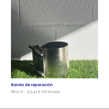
Banda de reparación
Rango
88,21
€
-
323,44
€
IVA Incluido
de
precios:
desde