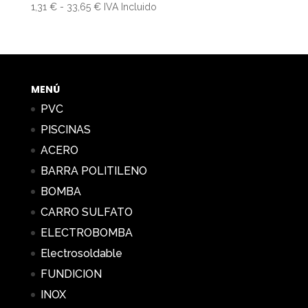
Rango
1,31
€
-
33,65
€
IVA Incluido
de
precios:
desde
1,31 €
hasta
MENÚ
33,65 €
PVC
PISCINAS
ACERO
BARRA POLITILENO
BOMBA
CARRO SULFATO
ELECTROBOMBA
Electrosoldable
FUNDICION
INOX