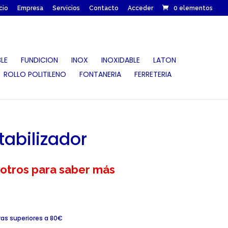
icio
Empresa
Servicios
Contacto
Acceder
0 elementos
LE
FUNDICION
INOX
INOXIDABLE
LATON
ROLLO POLITILENO
FONTANERIA
FERRETERIA
tabilizador
otros para saber más
ras superiores a 80€