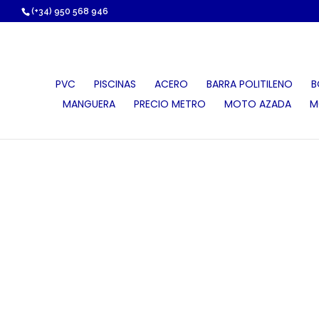
https://proauri.es/
(+34) 950 568 946
PVC
PISCINAS
ACERO
BARRA POLITILENO
B
MANGUERA
PRECIO METRO
MOTO AZADA
M