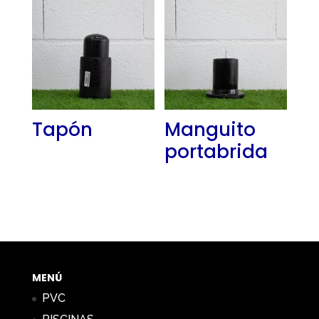
Tapón
Manguito
portabrida
MENÚ
PVC