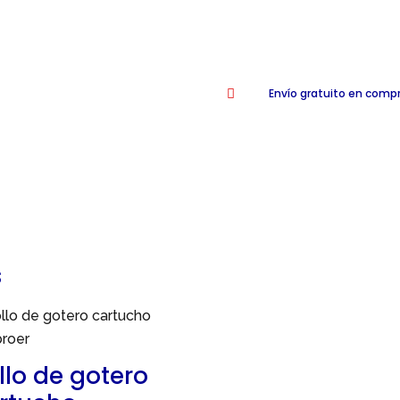
Envío gratuito en comp

s
llo de gotero