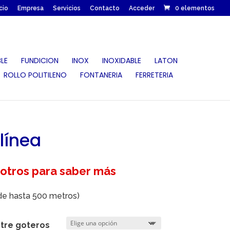
icio
Empresa
Servicios
Contacto
Acceder
0 elementos
LE
FUNDICION
INOX
INOXIDABLE
LATON
ROLLO POLITILENO
FONTANERIA
FERRETERIA
línea
otros para saber más
 de hasta 500 metros)
ntre goteros