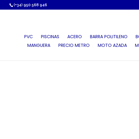
https://proauri.es/
(+34) 950 568 946
PVC
PISCINAS
ACERO
BARRA POLITILENO
B
MANGUERA
PRECIO METRO
MOTO AZADA
M