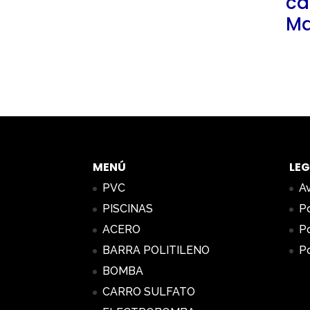
ca
Ma
MENÚ
LEG
PVC
Av
PISCINAS
Po
ACERO
Po
BARRA POLITILENO
Po
BOMBA
CARRO SULFATO