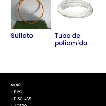
Sulfato
Tubo de
poliamida
MENÚ
PVC
PISCINAS
ACERO