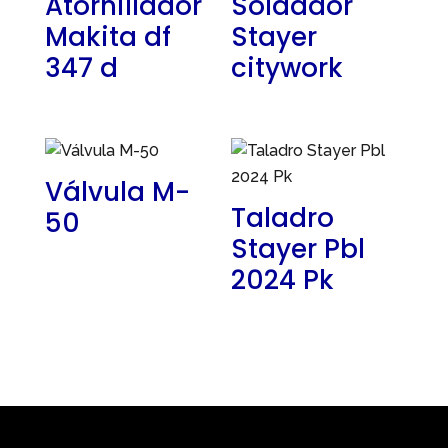
Atornillador
Soldador
Makita df
Stayer
347 d
citywork
Válvula M-
Taladro
50
Stayer Pbl
2024 Pk