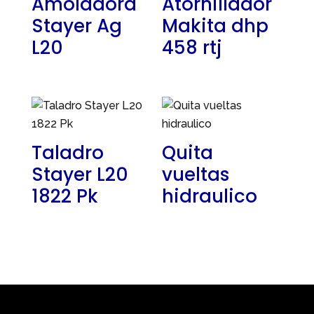
Amoladora
Atornillador
Stayer Ag
Makita dhp
L20
458 rtj
Taladro
Quita
Stayer L20
vueltas
1822 Pk
hidraulico