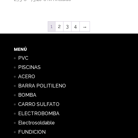
14,04 €
de
precios:
desde
1
2
3
4
→
2,73 €
hasta
73,48 €
MENÚ
PVC
PISCINAS
ACERO
BARRA POLITILENO
BOMBA
CARRO SULFATO
ELECTROBOMBA
Electrosoldable
FUNDICION