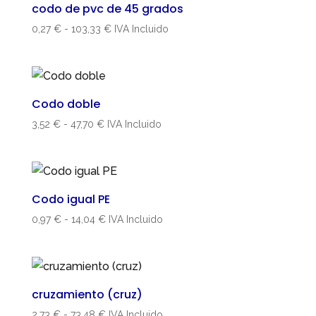
codo de pvc de 45 grados
hasta
Rango
0,27
€
-
103,33
€
IVA Incluido
263,14 €
de
precios:
desde
0,27 €
Codo doble
hasta
Rango
3,52
€
-
47,70
€
IVA Incluido
103,33 €
de
precios:
desde
3,52 €
Codo igual PE
hasta
Rango
0,97
€
-
14,04
€
IVA Incluido
47,70 €
de
precios:
desde
0,97 €
cruzamiento (cruz)
hasta
Rango
2,73
€
-
73,48
€
IVA Incluido