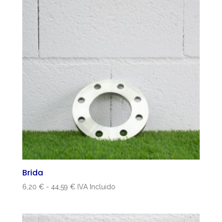
Brida
Rango
6,20
€
-
44,59
€
IVA Incluido
de
precios:
desde