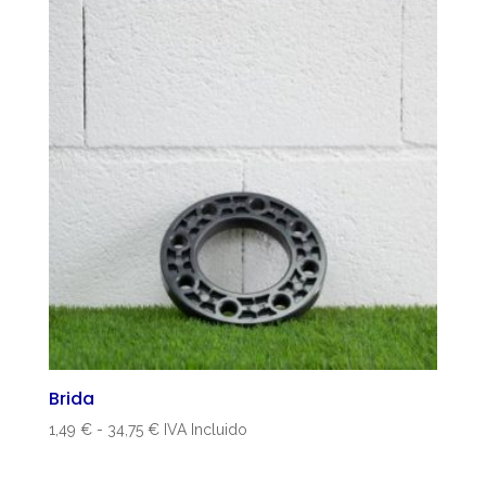
6,20 €
hasta
44,59 €
Brida
Rango
1,49
€
-
34,75
€
IVA Incluido
de
precios: