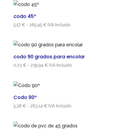
desde
1,49 €
codo 45º
hasta
Rango
5,57
€
-
265,45
€
IVA Incluido
34,75 €
de
precios:
desde
5,57 €
codo 90 grados para encolar
hasta
Rango
0,23
€
-
239,94
€
IVA Incluido
265,45 €
de
precios:
desde
0,23 €
Codo 90º
hasta
Rango
5,38
€
-
263,14
€
IVA Incluido
239,94 €
de
precios:
desde
5,38 €