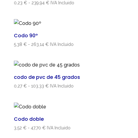
Rango
0,23
€
-
239,94
€
IVA Incluido
de
precios:
desde
0,23 €
Codo 90º
hasta
Rango
5,38
€
-
263,14
€
IVA Incluido
239,94 €
de
precios:
desde
5,38 €
codo de pvc de 45 grados
hasta
Rango
0,27
€
-
103,33
€
IVA Incluido
263,14 €
de
precios:
desde
0,27 €
Codo doble
hasta
Rango
3,52
€
-
47,70
€
IVA Incluido
103,33 €
de